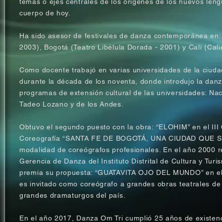
temas o ejes centrales de los orígenes de los nuevos leng
cuerpo de hoy.
Ha sido asesor de festivales de danza contemporánea en:
2003), Bogotá (Teatro Libélula Dorada - 2001) y Cali (Cal
Como docente trabajó en varias universidades de la ciuda
durante la década de los noventa, donde introdujo la da
programas de extensión cultural de las universidades: Nac
Tadeo Lozano y de los Andes.
Obtuvo el segundo puesto con la obra: “ELOHIM” en el III
Coreograf
í
a “SANTA FE DE BOGOTÁ, UNA CIUDAD QUE SUE
modalidad de coreógrafos profesionales. En el año 2000 r
Gerencia de Danza del Instituto Distrital de Cultura y Turi
premia su propuesta: “GUATAVITA OJO DEL MUNDO” en el
es invitado como coreógrafo a grandes obras teatrales de
grandes dramaturgos del país.
En el año 2017, Danza Om Tri cumplió 25 años de existenc