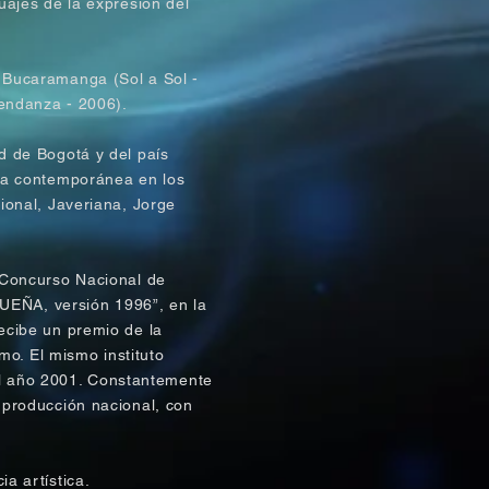
uajes de la expresión del
 Bucaramanga (Sol a Sol -
iendanza - 2006).
d de Bogotá y del pa
í
s
nza contemporánea en los
ional, Javeriana, Jorge
 Concurso Nacional de
ÑA, versión 1996”, en la
ecibe un premio de la
smo. El mismo instituto
 año 2001. Constantemente
 producción nacional, con
ia art
í
stica.