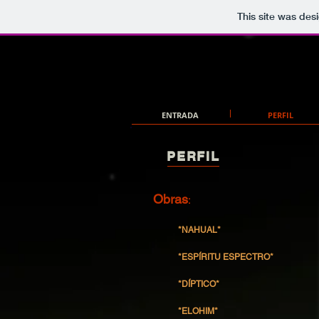
This site was des
ENTRADA
PERFIL
PERFIL
Obras
:
*NAHUAL*
*ESPÍRITU ESPECTRO*
*DÍPTICO*
*ELOHIM*