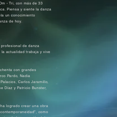
a Om - Tri, con más de 33
ca. Piensa y siente la danza
ela un conocimiento
anza de hoy.
 profesional de danza
a actualidad trabaja y vive
ochenta con grandes
arco Pardo, Nadia
alacios, Carlos Jaramillo,
me D
í
az y Patricio Bunster,
 ha logrado crear una obra
a contemporaneidad”, como