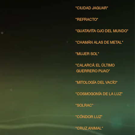
*CIUDAD JAGUAR*
*REFRACTO*
*GUATAVITA OJO DEL MUNDO*
*CHAMÁN ALAS DE METAL*
*MUJER SOL*
*CALARCÁ: EL ÚLTIMO
GUERRERO PIJAO*
*MITOLOGÍA DEL VACÍO*
*COSMOGONÍA DE LA LUZ*
*SOLRAC*
*CÓNDOR LUZ*
*CRUZ ANIMAL*