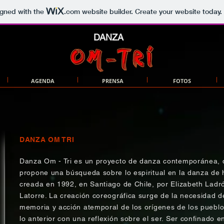
igned with the
.com
website builder. Create your website today.
DANZA
AGENDA
PRENSA
FOTOS
DANZA OM TRI
Danza Om - Tri es un proyecto de danza contemporánea,
propone una búsqueda sobre lo espiritual en la danza de 
creada en 1992, en Santiago de Chile, por Elizabeth Ladr
Latorre. La creación coreográfica surge de la necesidad d
memoria y acción atemporal de los orígenes de los puebl
lo anterior con una reflexión sobre el ser. Ser confinado 