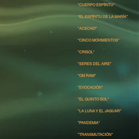
*CUERPO ESPÍRITU*
*EL ESPÍRITU DE LA MARÍA*
*ACECHO*
*CINCO MOVIMIENTOS*
*CRISOL*
*SERES DEL AIRE*
*OM RAM*
*EVOCACIÓN*
*EL QUINTO SOL*
*LA LUNA Y EL JAGUAR*
*PANDEMIA*
*TRANSMUTACIÓN*