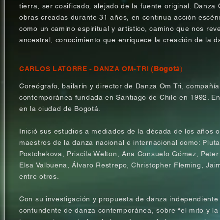
tierra, ser cosificado, alejado de la fuente original. Danz
obras creadas durante 31 años, en continua acción escéni
como un camino espiritual y artístico, camino que nos rev
ancestral, conocimiento que enriquece la creación de la d
CARLOS LATORRE
-
DANZA
OM-TRI
(
Bogot
á
)
Core
ó
grafo, bailar
í
n y director de Danza Om Tri, compañía
contemporánea fundada en Santiago de Chile en 1992. En l
en la ciudad de Bogotá.
Inició sus estudios a mediados de la década de los años 
maestros de la danza nacional e internacional como: Plut
Postchekova, Priscila Welton, Ana Consuelo Gómez, Peter P
Elsa Valbuena, Álvaro Restrepo, Christopher Fleming, Jai
entre otros.
Con su investigación y propuesta de danza independiente
contundente de danza contemporánea, sobre “el mito y l